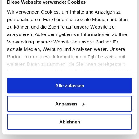
Das Abo des Newsletters können Sie jederzeit
Diese Webseite verwendet Cookies
stornieren. Senden Sie Ihre Stornierung bitte an
Wir verwenden Cookies, um Inhalte und Anzeigen zu
folgende E-Mail-Adresse:
office@polixmair.com
. Wir
personalisieren, Funktionen für soziale Medien anbieten
löschen anschließend umgehend Ihre Daten im
zu können und die Zugriffe auf unsere Website zu
Zusammenhang mit dem Newsletter-Versand.
analysieren. Außerdem geben wir Informationen zu Ihrer
Verwendung unserer Website an unsere Partner für
soziale Medien, Werbung und Analysen weiter. Unsere
Google Maps
Partner führen diese Informationen möglicherweise mit
weiteren Daten zusammen, die Sie ihnen bereitgestellt
Unsere Webseite hat keine automatische
haben oder die sie im Rahmen Ihrer Nutzung der Dienste
Verbindung zu Google. Wir haben jedoch eine
gesammelt haben.
Verlinkung zum Routenplaner von Google Maps.
Alle zulassen
Sobald Sie diesen aufrufen besuchen eine Seite von
Google. Dabei werden von Google auch Daten über
Anpassen
die Nutzung der Maps-Funktionen durch Besucher
erhoben, verarbeitet und genutzt. Nähere
Ablehnen
Informationen erhalten Sie auf der betreffenden
Seite.