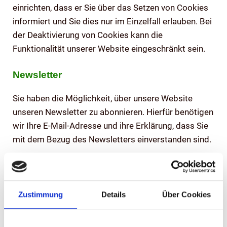
einrichten, dass er Sie über das Setzen von Cookies
informiert und Sie dies nur im Einzelfall erlauben. Bei
der Deaktivierung von Cookies kann die
Funktionalität unserer Website eingeschränkt sein.
Newsletter
Sie haben die Möglichkeit, über unsere Website
unseren Newsletter zu abonnieren. Hierfür benötigen
wir Ihre E-Mail-Adresse und ihre Erklärung, dass Sie
mit dem Bezug des Newsletters einverstanden sind.
Um Sie zielgerichtet mit Informationen zu versorgen,
erheben und verarbeiten wir außerdem freiwillig
gemachte Angaben zu Interessengebieten,
Zustimmung
Details
Über Cookies
Geburtstag und Postleitzahl und dgl.